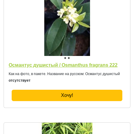
Османтус душистый / Osmanthus fragrans 222
Как на фото, в пакете. Название на русском: Османтус душистый
отсутствует
Хочу!