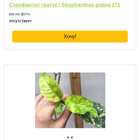
Строфантус гратус / Strophanthus gratus 271
как на фото
отсутствует
Хочу!