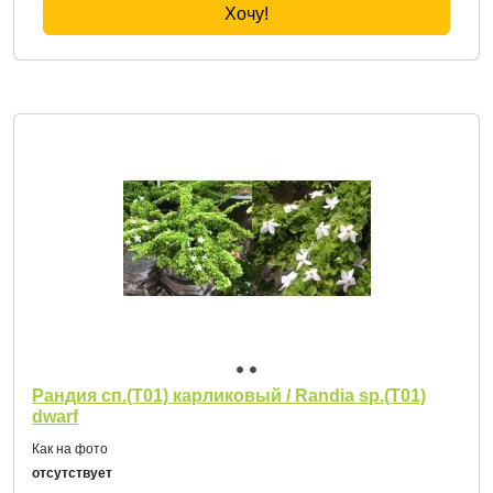
Хочу!
Рандия сп.(Т01) карликовый / Randia sp.(T01)
dwarf
Как на фото
отсутствует