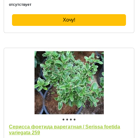
отсутствует
Хочу!
Серисса фоетида варегатная / Serissa foetida
variegata 259