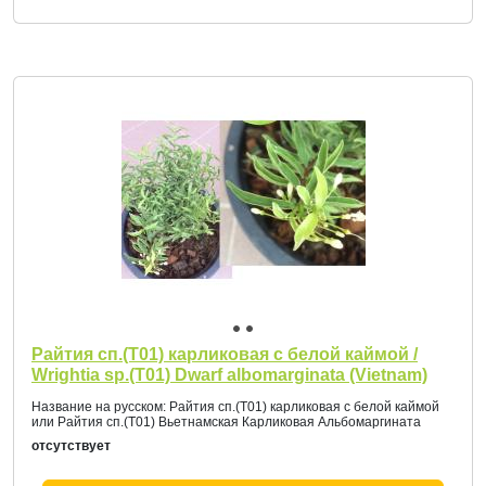
Райтия сп.(T01) карликовая с белой каймой /
Wrightia sp.(T01) Dwarf albomarginata (Vietnam)
Название на русском: Райтия сп.(T01) карликовая с белой каймой
или Райтия сп.(T01) Вьетнамская Карликовая Альбомаргината
отсутствует