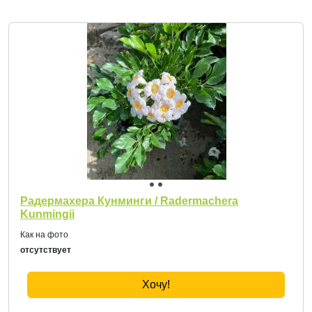
Радермахера Кунминги / Radermachera
Kunmingii
Как на фото
отсутствует
Хочу!