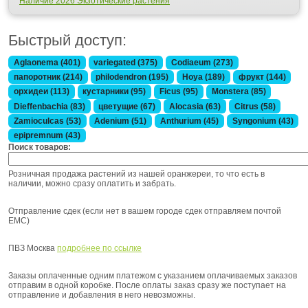
Наличие 2026 Экзотические растения
Быстрый доступ:
Aglaonema (401)
variegated (375)
Codiaeum (273)
папоротник (214)
philodendron (195)
Hoya (189)
фрукт (144)
орхидеи (113)
кустарники (95)
Ficus (95)
Monstera (85)
Dieffenbachia (83)
цветущие (67)
Alocasia (63)
Citrus (58)
Zamioculcas (53)
Adenium (51)
Anthurium (45)
Syngonium (43)
epipremnum (43)
Поиск товаров:
Розничная продажа растений из нашей оранжереи, то что есть в
наличии, можно сразу оплатить и забрать.
Отправление сдек (если нет в вашем городе сдек отправляем почтой
ЕМС)
ПВЗ Москва
подробнее по ссылке
Заказы оплаченные одним платежом с указанием оплачиваемых заказов
отправим в одной коробке. После оплаты заказ сразу же поступает на
отправление и добавления в него невозможны.