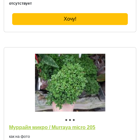
отсутствует
Хочу!
Муррайя микро / Murraya micro 205
как на фото