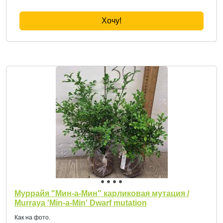
Хочу!
Муррайя "Мин-а-Мин" карликовая мутация /
Murraya 'Min-a-Min' Dwarf mutation
Как на фото.