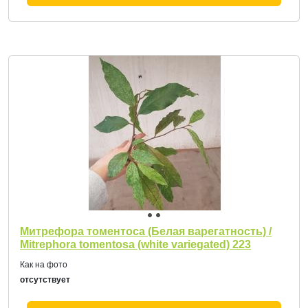
Митрефора томентоса (Белая варегатность) /
Mitrephora tomentosa (white variegated) 223
Как на фото
отсутствует