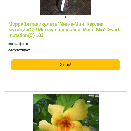
Муррайя паникулата 'Мин-а-Мин' Карлик
мутация(С) / Murraya paniculata 'Min-a-Min' Dwarf
mutation(C) 183
как на фото
отсутствует
Хочу!