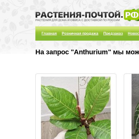
Главная
Розничная продажа
Предзаказ
Новос
На запрос "Anthurium" мы мо