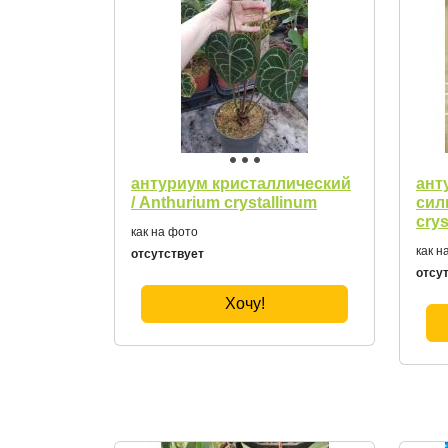
антуриум кристаллический
ант
/ Anthurium crystallinum
сил
crys
как на фото
как н
отсутствует
отсу
Хочу!