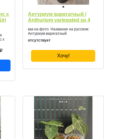
нс х
Антуриум варегатный /
iri
Anthurium variegated sp 4
как на фото. Название на русском:
Антуриум варегатный
на
с х
отсутствует
Хочу!