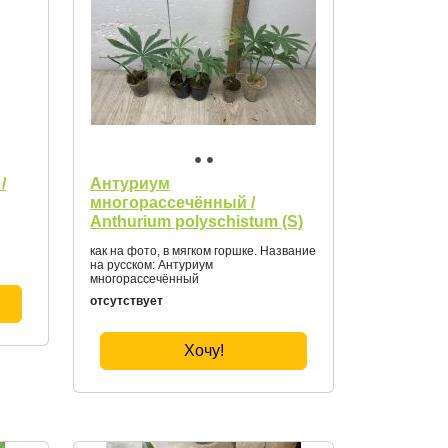
/
Антуриум
многорассечённый /
Anthurium polyschistum (S)
как на фото, в мягком горшке. Название
на русском: Антуриум
многорассечённый
отсутствует
Хочу!