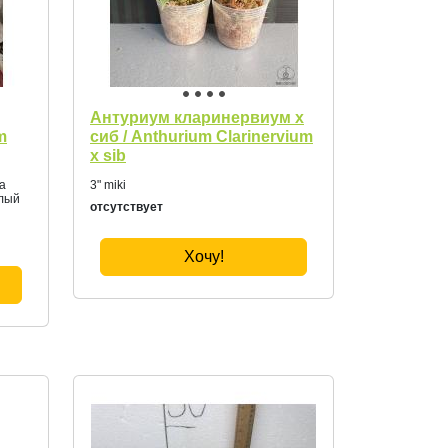
Антуриум кларинервиум х
m
сиб / Anthurium Clarinervium
x sib
на
3" miki
глый
отсутствует
Хочу!