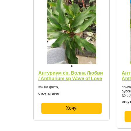
Антуриум сп. Волна Любви
Ант
/ Anthurium sp Wave of Love
Ant
как на фото,
приме
русск
отсутствует
до 60
отсу
Хочу!