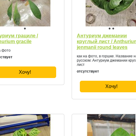
уриум грациле /
Антуриум джемании
urium gracile
круглый лист / Anthuriu
jenmanii round leaves
а фото
как на фото, в горшке. Название 
тствует
русском: Антуриум джемании кру
лист
отсутствует
Хочу!
Хочу!