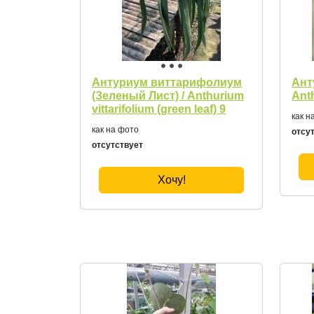
Антуриум виттарифолиум
Ант
(Зеленый Лист) / Anthurium
Anth
vittarifolium (green leaf) 9
как н
как на фото
отсу
отсутствует
Хочу!