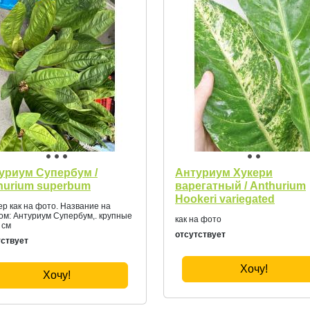
уриум Супербум /
Антуриум Хукери
hurium superbum
варегатный / Anthurium
Hookeri variegated
р как на фото. Название на
ом: Антуриум Супербум,. крупные
как на фото
 см
отсутствует
тствует
Хочу!
Хочу!