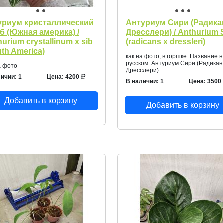
уриум кристаллический
Антуриум Сири (Радика
иб (Южная америка) /
Дресслери) / Anthurium S
urium crystallinum x sib
(radicans x dressleri)
uth America)
как на фото, в горшке. Название 
русском: Антуриум Сири (Радикан
а фото
Дресслери)
ичии: 1
Цена: 4200
В наличии: 1
Цена: 3500
Добавить в корзину
Добавить в корзину