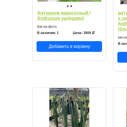
Антуриум варегатный /
ант
Anthurium variegated
х с
Anth
Как на фото
(So
В наличии: 1
Цена: 3800
как н
В нал
Добавить в корзину