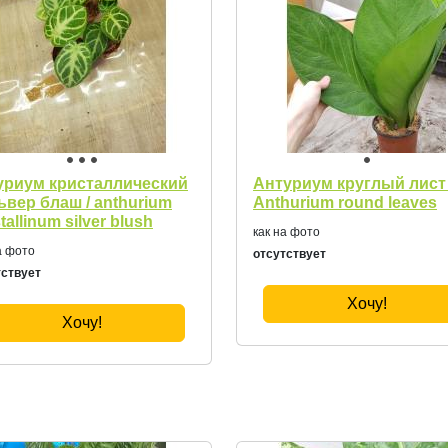
уриум кристаллический
Антуриум круглый лист 
ьвер блаш / anthurium
Anthurium round leaves
tallinum silver blush
как на фото
а фото
отсутствует
тствует
Хочу!
Хочу!