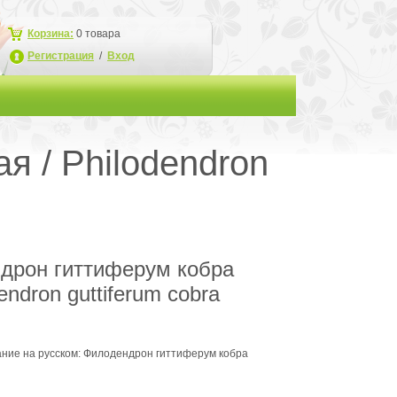
Корзина:
0
товара
Регистрация
/
Вход
я / Philodendron
дрон гиттиферум кобра
endron guttiferum cobra
вание на русском: Филодендрон гиттиферум кобра