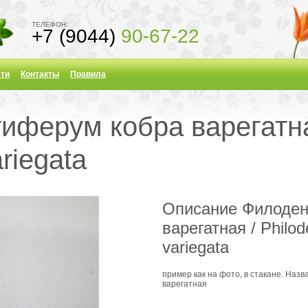
ТЕЛЕФОН:
+7 (9044)
90-67-22
ти
Контакты
Правила
иферум кобра варегатна
ariegata
Описание Филоден
варегатная / Philod
variegata
пример как на фото, в стакане. Наз
варегатная