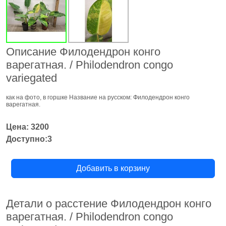
Описание Филодендрон конго
варегатная. / Philodendron congo
variegated
как на фото, в горшке Название на русском: Филодендрон конго
варегатная.
Цена: 3200
Доступно:3
Добавить в корзину
Детали о расстение Филодендрон конго
варегатная. / Philodendron congo