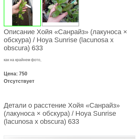
Описание Хойя «Санрайз» (лакуноса ×
обскура) / Hoya Sunrise (lacunosa x
obscura) 633
как на крайнем фото,
Цена: 750
Отсутствует
Детали о расстение Хойя «Санрайз»
(лакуноса × обскура) / Hoya Sunrise
(lacunosa x obscura) 633