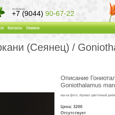
ТЕЛЕФОН:
+7 (9044)
90-67-22
ти
Контакты
Правила
кани (Сеянец) / Gonioth
Описание Гониотал
Goniothalamus marca
как на фото, Аромат цветочный днё
Цена: 3200
Отсутствует