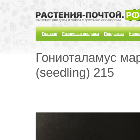
Главная
Розничная продажа
Предзаказ
Новос
Гониоталамус мар
(seedling) 215