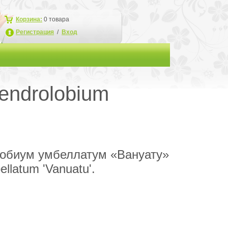
Корзина:
0
товара
Регистрация
/
Вход
endrolobium
обиум умбеллатум «Вануату»
llatum 'Vanuatu'.