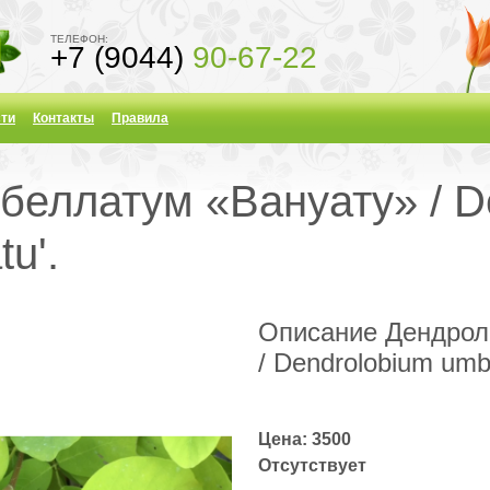
ТЕЛЕФОН:
+7 (9044)
90-67-22
ти
Контакты
Правила
еллатум «Вануату» / D
u'.
Описание Дендрол
/ Dendrolobium umbe
Цена: 3500
Отсутствует