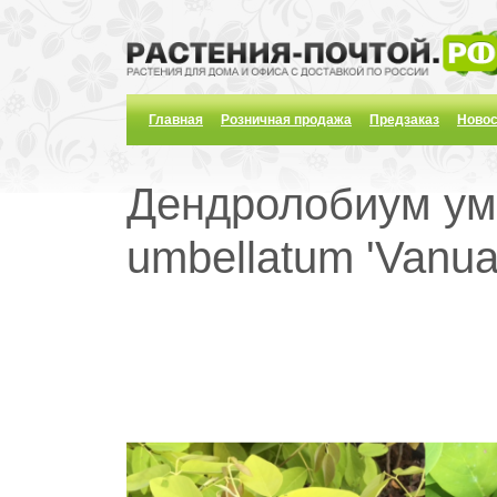
Главная
Розничная продажа
Предзаказ
Новос
Дендролобиум умб
umbellatum 'Vanuat