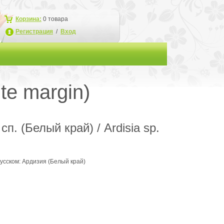
Корзина:
0
товара
Регистрация
/
Вход
te margin)
п. (Белый край) / Ardisia sp.
русском: Ардизия (Белый край)