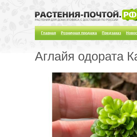
Главная
Розничная продажа
Предзаказ
Новос
Аглайя одората Ка