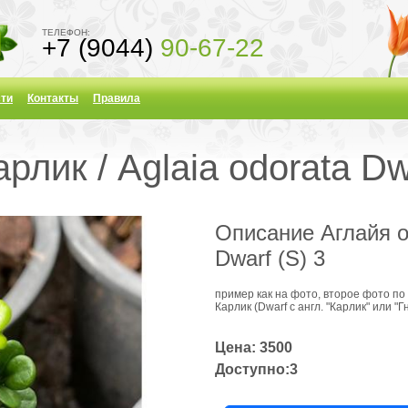
ТЕЛЕФОН:
+7 (9044)
90-67-22
ти
Контакты
Правила
рлик / Aglaia odorata Dw
Описание Аглайя од
Dwarf (S) 3
пример как на фото, второе фото по 
Карлик (Dwarf с англ. "Карлик" или "Г
Цена: 3500
Доступно:3