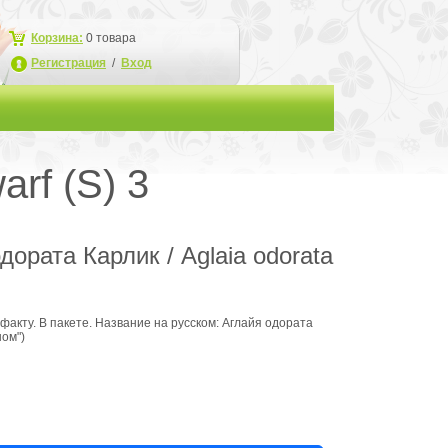
Корзина:
0
товара
Регистрация
/
Вход
arf (S) 3
ората Карлик / Aglaia odorata
факту. В пакете. Название на русском: Аглайя одората
ном")